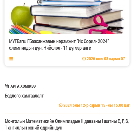
МУГБагш Г.Баасанжавын нэрэмжит "Их Сорил- 2024"
олимпиадын дүн. Нийслэл - 11 дүгээр анги
2026 оны 08 сарын 07
АРГА ХЭМЖЭЭ
Бодлого хамгаалалт
2024 оны 12-р сарын 15 -ны 15.00 цаг
Монголын Математикийн Олимпиадын II давааны I шатны E, F, S,
T ангиллын эхний өдрийн дүн