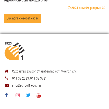
2024 оны 09-р сарын 30
Бүх арга хэмжээг харах
Сүхбаатар дүүрэг, Улаанбаатар хот, Монгол улс
011 32 2223, 011 32 3721
info@school1.edu.mn