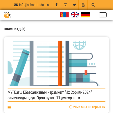
info@school1.edu.mn
ОЛИМПИАД (3)
МУГБагш Г.Баасанжавын нэрэмжит "Их Сорил- 2024"
олимпиадын дүн. Орон нутаг- 11 дүгээр анги
2026 оны 08 сарын 07