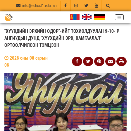
info@school1.edu.mn
"ХҮҮХДИЙН ЭРХИЙН ӨДӨР"-ИЙГ ТОХИОЛДУУЛАН 9-10- Р
АНГИУДЫН ДУНД "ХҮҮХДИЙН ЭРХ, ХАМГААЛАЛ"
ӨРТӨӨЛЧИЛСӨН ТЭМЦЭЭН
2026 оны 08 сарын
06