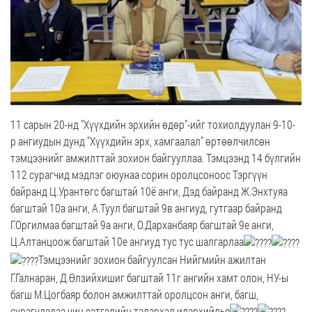
11 сарын 20-нд "Хүүхдийн эрхийн өдөр"-ийг тохиолдуулан 9-10-
р ангиудын дунд "Хүүхдийн эрх, хамгаалал" өртөөлчилсөн
тэмцээнийг амжилттай зохион байгууллаа. Тэмцээнд 14 бүлгийн
112 сурагчид мэдлэг оюунаа сорин оролцсоноос Тэргүүн
байранд Ц.Урантөгс багштай 10ё анги, Дэд байранд Ж.Энхтуяа
багштай 10а анги, А.Туул багштай 9в ангиуд, гутгаар байранд
Г.Оргилмаа багштай 9а анги, О.Дарханбаяр багштай 9е анги,
Ц.Алтанцоож багштай 10е ангиуд тус тус шалгарлаа
Тэмцээнийг зохион байгуулсан Нийгмийн ажилтан
Г.Галнаран, Д.Өлзийхишиг багштай 11г ангийн хамт олон, НУ-ы
багш М.Цогбаяр болон амжилттай оролцсон анги, багш,
сурагчдадаа чин сэтгэлийн талархал илэрхийлье