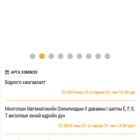
АРГА ХЭМЖЭЭ
Бодлого хамгаалалт
2024 оны 12-р сарын 15 -ны 15.00 цаг
Монголын Математикийн Олимпиадын II давааны I шатны E, F, S,
T ангиллын эхний өдрийн дүн
2024 оны 12 -р сарын 15 -ны 14.00 цагт