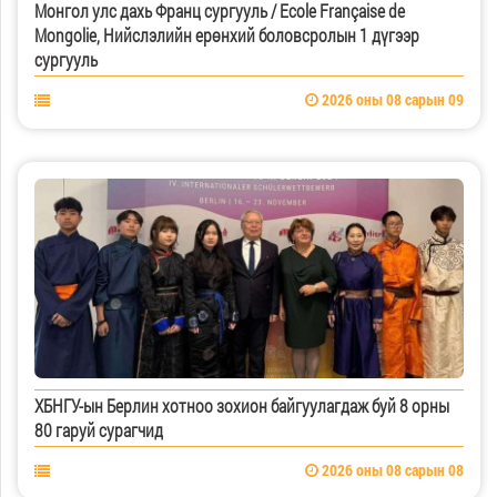
Монгол улс дахь Франц сургууль / Ecole Française de
Mongolie, Нийслэлийн ерөнхий боловсролын 1 дүгээр
сургууль
2026 оны 08 сарын 09
ХБНГУ-ын Берлин хотноо зохион байгуулагдаж буй 8 орны
80 гаруй сурагчид
2026 оны 08 сарын 08