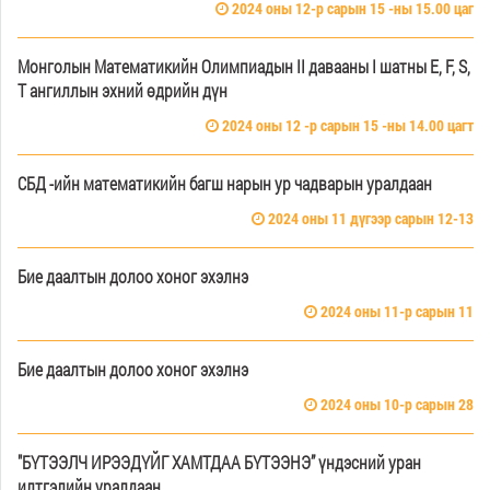
2024 оны 12-р сарын 15 -ны 15.00 цаг
Монголын Математикийн Олимпиадын II давааны I шатны E, F, S,
T ангиллын эхний өдрийн дүн
2024 оны 12 -р сарын 15 -ны 14.00 цагт
СБД -ийн математикийн багш нарын ур чадварын уралдаан
2024 оны 11 дүгээр сарын 12-13
Бие даалтын долоо хоног эхэлнэ
2024 оны 11-р сарын 11
Бие даалтын долоо хоног эхэлнэ
2024 оны 10-р сарын 28
"БҮТЭЭЛЧ ИРЭЭДҮЙГ ХАМТДАА БҮТЭЭНЭ” үндэсний уран
илтгэлийн уралдаан