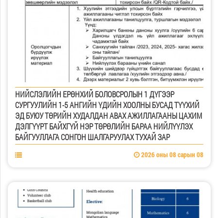
НИЙСЛЭЛИЙН ЕРӨНХИЙ БОЛОВСРОЛЫН 1 ДҮГЭЭР
СУРГУУЛИЙН 1-5 АНГИЙН ҮДИЙН ХООЛНЫ БУСАД ТҮҮХИЙ
ЭД БУЮУ ТӨРИЙН ХУДАЛДАН АВАХ АЖИЛЛАГААНЫ ЦАХИМ
ДЭЛГҮҮРТ БАЙХГҮЙ НЭР ТӨРӨЛИЙН БАРАА НИЙЛҮҮЛЭХ
БАЙГУУЛЛАГА СОНГОН ШАЛГАРУУЛАХ ТУХАЙ ЗАР
2026 оны 08 сарын 08