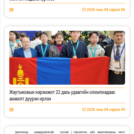
2026 оны 08 сарын 08
Жаутыковын нэрэмжит 22 дахь удаагийн олимпиадаас
амжилт дүүрэн ирлээ
2026 оны 08 сарын 09