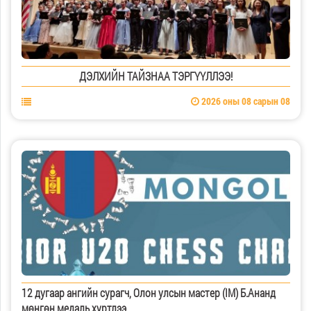
ДЭЛХИЙН ТАЙЗНАА ТЭРГҮҮЛЛЭЭ!
2026 оны 08 сарын 08
12 дугаар ангийн сурагч, Олон улсын мастер (IM) Б.Ананд
мөнгөн медаль хүртлээ