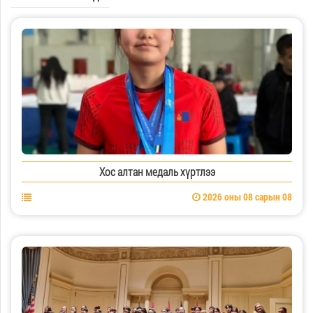
Хос алтан медаль хүртлээ
2026 оны 08 сарын 08