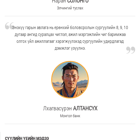
Наран
СОЛОНГО
Элчингий туслах
Энэхүү гарын авлага нь ерөнхий боловсролын сургуулийн 8, 9, 10
дугаар ангид суралцах чиглэл, ажил мэргэжлийн чиг баримжаа
олгох үйл ажиллагааг хэрэгжүүлэхэд сургуулийн удирдлагад
дэмжлэг үзүүлнэ.
Лхагвасүрэн
АЛТАНСҮХ
Монгол банк
СҮҮЛИЙН ҮЕИЙН МЭДЭЭ