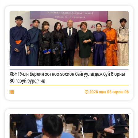
ХБНГУ-ын Берлин хотноо зохион байгуулагдаж буй 8 орны
80 гаруй сурагчид
2026 оны 08 сарын 06