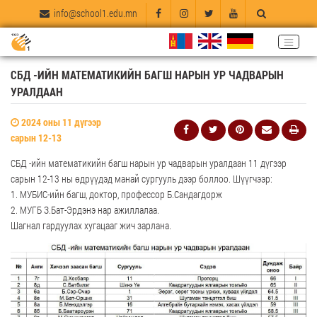
info@school1.edu.mn
СБД -ИЙН МАТЕМАТИКИЙН БАГШ НАРЫН УР ЧАДВАРЫН
УРАЛДААН
2024 оны 11 дүгээр
сарын 12-13
СБД -ийн математикийн багш нарын ур чадварын уралдаан 11 дүгээр
сарын 12-13 ны өдрүүдэд манай сургууль дээр боллоо. Шүүгчээр:
1. МУБИС-ийн багш, доктор, профессор Б.Сандагдорж
2. МУГБ З.Бат-Эрдэнэ нар ажиллалаа.
Шагнал гардуулах хугацааг жич зарлана.