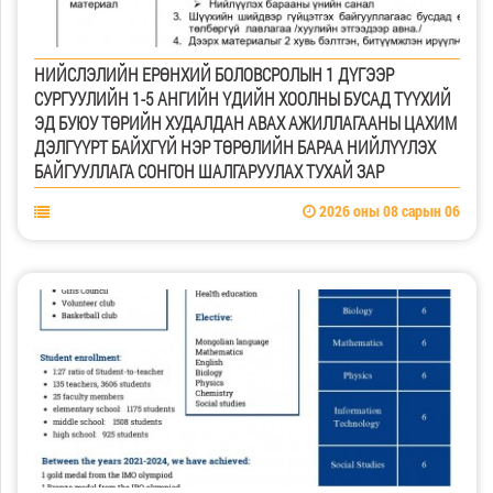
НИЙСЛЭЛИЙН ЕРӨНХИЙ БОЛОВСРОЛЫН 1 ДҮГЭЭР
СУРГУУЛИЙН 1-5 АНГИЙН ҮДИЙН ХООЛНЫ БУСАД ТҮҮХИЙ
ЭД БУЮУ ТӨРИЙН ХУДАЛДАН АВАХ АЖИЛЛАГААНЫ ЦАХИМ
ДЭЛГҮҮРТ БАЙХГҮЙ НЭР ТӨРӨЛИЙН БАРАА НИЙЛҮҮЛЭХ
БАЙГУУЛЛАГА СОНГОН ШАЛГАРУУЛАХ ТУХАЙ ЗАР
2026 оны 08 сарын 06