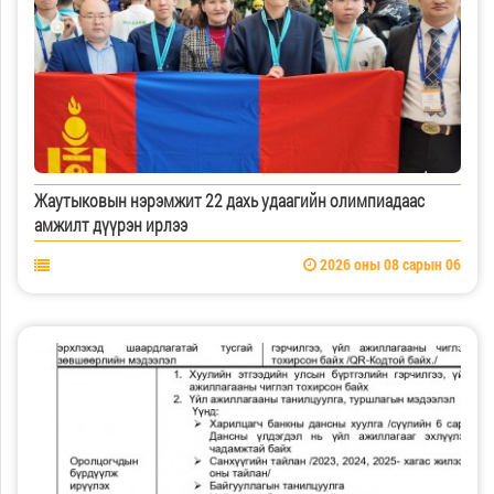
Жаутыковын нэрэмжит 22 дахь удаагийн олимпиадаас
амжилт дүүрэн ирлээ
2026 оны 08 сарын 06