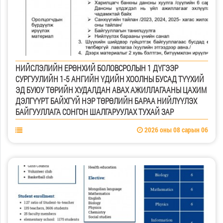
НИЙСЛЭЛИЙН ЕРӨНХИЙ БОЛОВСРОЛЫН 1 ДҮГЭЭР
СУРГУУЛИЙН 1-5 АНГИЙН ҮДИЙН ХООЛНЫ БУСАД ТҮҮХИЙ
ЭД БУЮУ ТӨРИЙН ХУДАЛДАН АВАХ АЖИЛЛАГААНЫ ЦАХИМ
ДЭЛГҮҮРТ БАЙХГҮЙ НЭР ТӨРӨЛИЙН БАРАА НИЙЛҮҮЛЭХ
БАЙГУУЛЛАГА СОНГОН ШАЛГАРУУЛАХ ТУХАЙ ЗАР
2026 оны 08 сарын 06