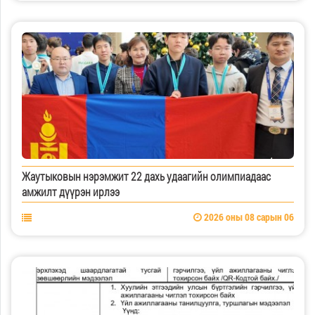
Жаутыковын нэрэмжит 22 дахь удаагийн олимпиадаас
амжилт дүүрэн ирлээ
2026 оны 08 сарын 06