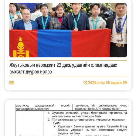
Жаутыковын нэрэмжит 22 дахь удаагийн олимпиадаас
амжилт дүүрэн ирлээ
2026 оны 08 сарын 09