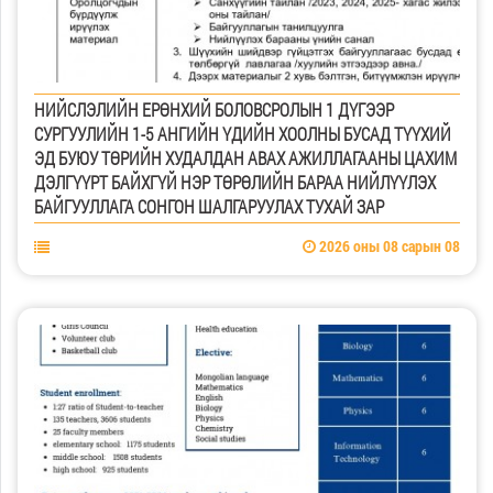
НИЙСЛЭЛИЙН ЕРӨНХИЙ БОЛОВСРОЛЫН 1 ДҮГЭЭР
СУРГУУЛИЙН 1-5 АНГИЙН ҮДИЙН ХООЛНЫ БУСАД ТҮҮХИЙ
ЭД БУЮУ ТӨРИЙН ХУДАЛДАН АВАХ АЖИЛЛАГААНЫ ЦАХИМ
ДЭЛГҮҮРТ БАЙХГҮЙ НЭР ТӨРӨЛИЙН БАРАА НИЙЛҮҮЛЭХ
БАЙГУУЛЛАГА СОНГОН ШАЛГАРУУЛАХ ТУХАЙ ЗАР
2026 оны 08 сарын 08