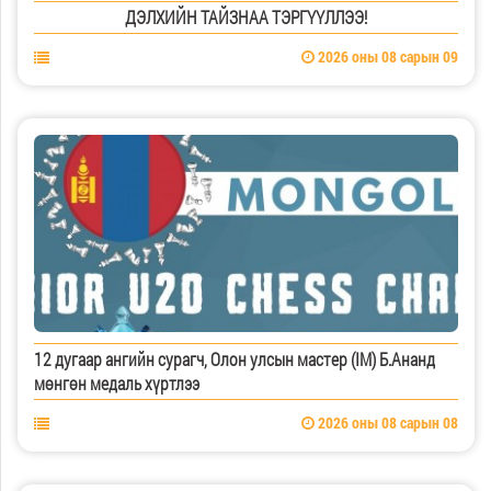
ДЭЛХИЙН ТАЙЗНАА ТЭРГҮҮЛЛЭЭ!
2026 оны 08 сарын 09
12 дугаар ангийн сурагч, Олон улсын мастер (IM) Б.Ананд
мөнгөн медаль хүртлээ
2026 оны 08 сарын 08