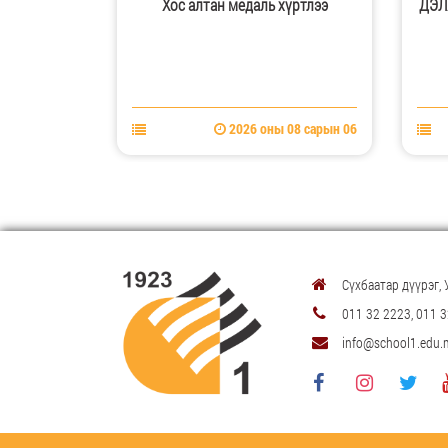
хүртлээ
ДЭЛХИЙН ТАЙЗНАА ТЭРГҮҮЛЛЭЭ!
улсы
меда
 08 сарын 06
2026 оны 08 сарын 06
Сүхбаатар дүүрэг, 
011 32 2223, 011 
info@school1.edu.