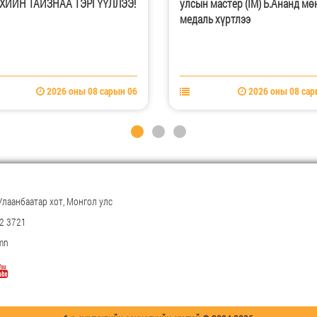
н мастер (IM) Б.Ананд мөнгөн
удаагийн олимпиадаас амжи
ль хүртлээ
дүүрэн ирлээ
2026 оны 08 сарын 06
2026 оны 08 сар
Улаанбаатар хот, Монгол улс
32 3721
mn