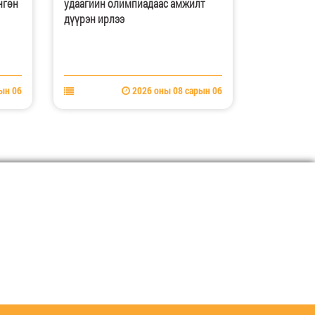
лт
ТӨРИЙН ХУДАЛДАН АВАХ
ULAANBAA
АЖИЛЛАГААНЫ ЦАХИМ ДЭЛГҮҮРТ
БАЙХГҮЙ НЭР ТӨРӨЛИЙН БАРАА
НИЙЛҮҮЛЭХ БАЙГУУЛЛАГА
СОНГОН ШАЛГАРУУЛАХ ТУХАЙ ЗАР
ын 06
2026 оны 08 сарын 06