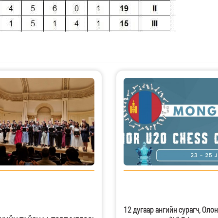
угаар ангийн сурагч, Олон
Жаутыковын нэрэмжит 22 да