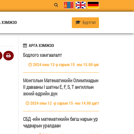
 ХЭМЖЭЭ
Бүртгэл
АРГА ХЭМЖЭЭ
Бодлого хамгаалалт
2024 оны 12-р сарын 15 -ны 15.00 цаг
Монголын Математикийн Олимпиадын
II давааны I шатны E, F, S, T ангиллын
эхний өдрийн дүн
2024 оны 12 -р сарын 15 -ны 14.00 цагт
СБД -ийн математикийн багш нарын ур
чадварын уралдаан