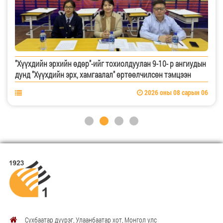
"Хүүхдийн эрхийн өдөр"-ийг тохиолдуулан 9-10- р ангиудын
дунд "Хүүхдийн эрх, хамгаалал" өртөөлчилсөн тэмцээн
2026 оны 08 сарын 06
Сүхбаатар дүүрэг, Улаанбаатар хот, Монгол улс